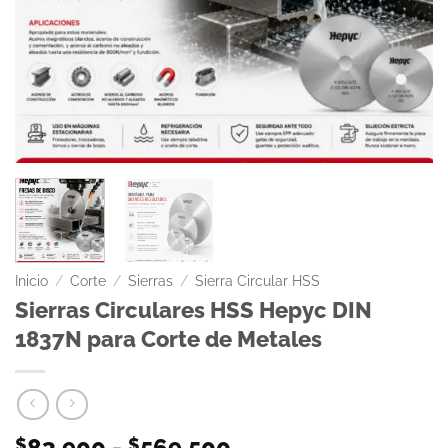
Inicio
/
Corte
/
Sierras
/
Sierra Circular HSS
Sierras Circulares HSS Hepyc DIN
1837N para Corte de Metales
83.900
-
569.500
$
$