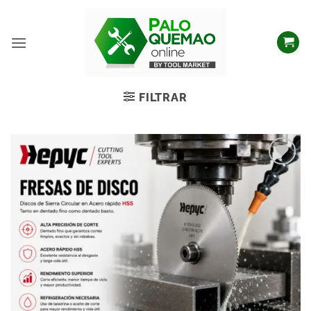
FILTRAR
Añadir
a la
lista
de
deseos