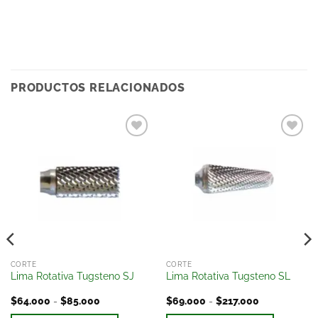
PRODUCTOS RELACIONADOS
Añadir
Añadir
a la
a la
lista
lista
de
de
deseos
deseos
CORTE
CORTE
Lima Rotativa Tugsteno SJ
Lima Rotativa Tugsteno SL
$
64.000
-
$
85.000
$
69.000
-
$
217.000