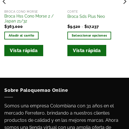
BROCA CONO MORSE
CORTE
Broca Hss Cono Morse 2 /
Broca Sds Plus Neo
Japan 21/32
$
363.000
$
9.520
-
$
17.237
Añadir al carrito
Seleccionar opciones
Vista rápida
Vista rápida
Sobre Paloquemao Online
Somos una empresa Colombiana con 31 años en el
mercado Ferretero, brindando a nuestros clientes
productos de calidad y en las mejores marcas. Ahora
somos una tienda virtual con una amplia oferta de