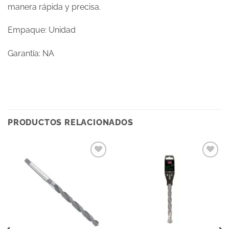
manera rápida y precisa.
Empaque: Unidad
Garantía: NA
PRODUCTOS RELACIONADOS
Añadir
Añadir
a la
a la
lista
lista
de
de
deseos
deseos