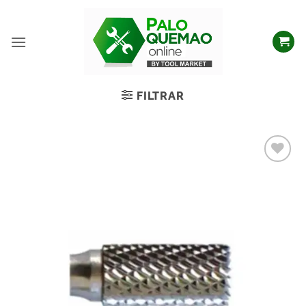
FILTRAR
Añadir
a la
lista
de
deseos