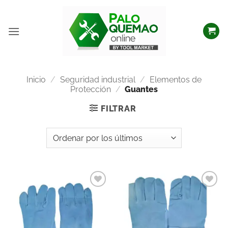
Inicio
/
Seguridad industrial
/
Elementos de
Protección
/
Guantes
FILTRAR
Añadir
Añadir
a la
a la
lista
lista
de
de