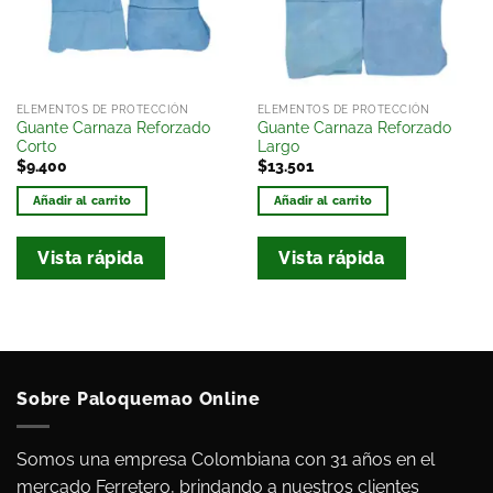
deseos
deseos
ELEMENTOS DE PROTECCIÓN
ELEMENTOS DE PROTECCIÓN
Guante Carnaza Reforzado
Guante Carnaza Reforzado
Corto
Largo
$
9.400
$
13.501
Añadir al carrito
Añadir al carrito
Vista rápida
Vista rápida
Sobre Paloquemao Online
Somos una empresa Colombiana con 31 años en el
mercado Ferretero, brindando a nuestros clientes