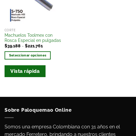
deseos
CORTE
Machuelos Toolmex con
Rosca Especial en pulgadas
$
39.188
-
$
221.761
Seleccionar opciones
Vista rápida
Sobre Paloquemao Online
Somos una empresa Colombiana con 31 años en el
mercado Ferretero, brindando a nuestros clientes