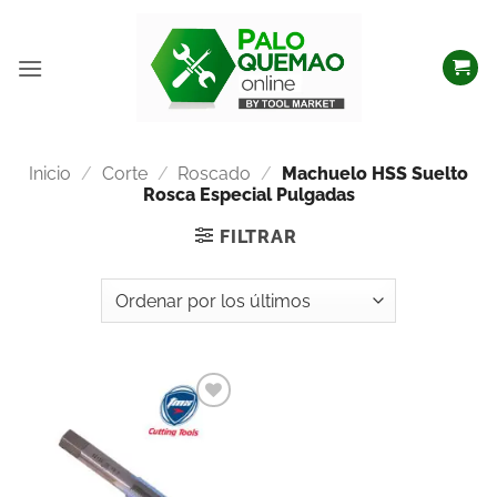
Inicio
/
Corte
/
Roscado
/
Machuelo HSS Suelto
Rosca Especial Pulgadas
FILTRAR
Añadir
a la
lista
de