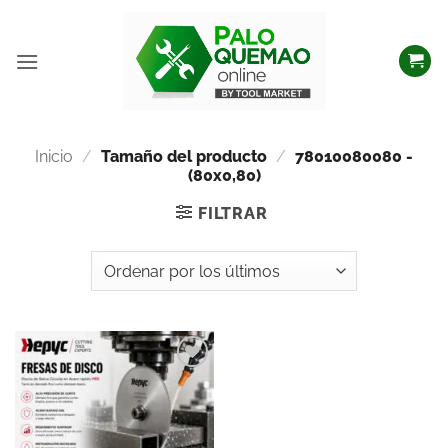
Inicio
/
Tamaño del producto
/
78010080080 -
(80x0,80)
FILTRAR
Añadir
a la
lista
de