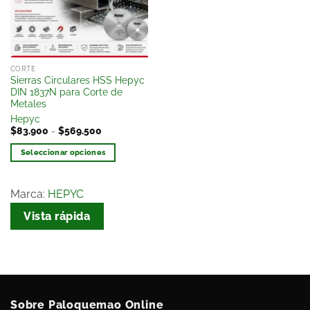
deseos
CORTE
Sierras Circulares HSS Hepyc
DIN 1837N para Corte de
Metales
Hepyc
$
83.900
-
$
569.500
Seleccionar opciones
Marca:
HEPYC
Vista rápida
Sobre Paloquemao Online