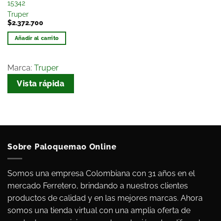
15342
Truper
$
2.372.700
Añadir al carrito
Marca:
Truper
Vista rápida
Sobre Paloquemao Online
Somos una empresa Colombiana con 31 años en el
mercado Ferretero, brindando a nuestros clientes
productos de calidad y en las mejores marcas. Ahora
somos una tienda virtual con una amplia oferta de