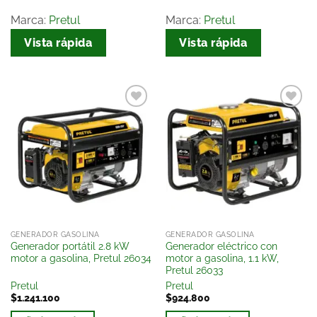
Marca:
Pretul
Marca:
Pretul
Vista rápida
Vista rápida
Añadir
Añadir
a la
a la
lista
lista
de
de
deseos
deseos
GENERADOR GASOLINA
GENERADOR GASOLINA
Generador portátil 2.8 kW
Generador eléctrico con
motor a gasolina, Pretul 26034
motor a gasolina, 1.1 kW,
Pretul 26033
Pretul
Pretul
$
1.241.100
$
924.800