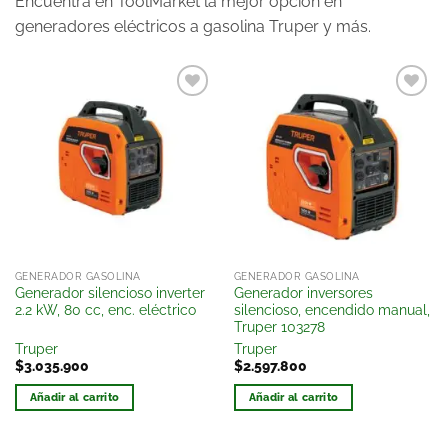
Encuentra en ToolMarket la mejor opción en
generadores eléctricos a gasolina Truper y más.
Añadir
Añadir
a la
a la
lista
lista
de
de
deseos
deseos
GENERADOR GASOLINA
GENERADOR GASOLINA
Generador silencioso inverter
Generador inversores
2.2 kW, 80 cc, enc. eléctrico
silencioso, encendido manual,
Truper 103278
Truper
Truper
$
3.035.900
$
2.597.800
Añadir al carrito
Añadir al carrito