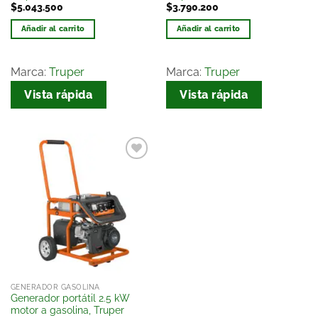
$
5.043.500
$
3.790.200
Añadir al carrito
Añadir al carrito
Marca:
Truper
Marca:
Truper
Vista rápida
Vista rápida
Añadir
a la
lista
de
deseos
GENERADOR GASOLINA
Generador portátil 2.5 kW
motor a gasolina, Truper