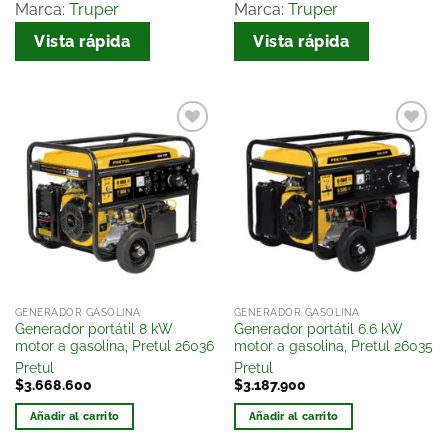
Marca:
Truper
Marca:
Truper
Vista rápida
Vista rápida
Añadir
Añadir
a la
a la
lista
lista
de
de
deseos
deseos
GENERADOR GASOLINA
GENERADOR GASOLINA
Generador portátil 8 kW
Generador portátil 6.6 kW
motor a gasolina, Pretul 26036
motor a gasolina, Pretul 26035
Pretul
Pretul
$
3.668.600
$
3.187.900
Añadir al carrito
Añadir al carrito