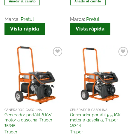
Añadir al carrito
Añadir al carrito
Marca:
Pretul
Marca:
Pretul
Vista rápida
Vista rápida
Añadir
Añadir
a la
a la
lista
lista
de
de
deseos
deseos
GENERADOR GASOLINA
GENERADOR GASOLINA
Generador portátil 8 kW
Generador portátil 5.5 kW
motor a gasolina, Truper
motor a gasolina, Truper
15345
15344
Truper
Truper