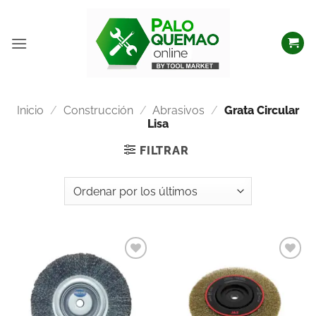
Inicio
/
Construcción
/
Abrasivos
/
Grata Circular
Lisa
FILTRAR
Añadir
Añadir
a la
a la
lista
lista
de
de