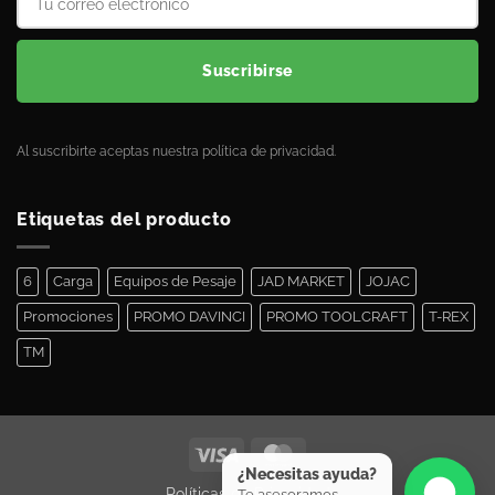
Suscribirse
Al suscribirte aceptas nuestra política de privacidad.
Etiquetas del producto
6
Carga
Equipos de Pesaje
JAD MARKET
JOJAC
Promociones
PROMO DAVINCI
PROMO TOOLCRAFT
T-REX
TM
¿Necesitas ayuda?
Políticas de Privacidad
Te asesoramos