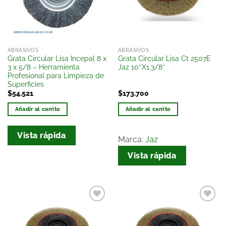
deseos
deseos
ABRASIVOS
ABRASIVOS
Grata Circular Lisa Incepal 8 x
Grata Circular Lisa Ct 2507E
3 x 5/8 – Herramienta
Jaz 10″X1.3/8″
Profesional para Limpieza de
Superficies
$
54.521
$
173.700
Añadir al carrito
Añadir al carrito
Vista rápida
Marca:
Jaz
Vista rápida
Añadir
Añadir
a la
a la