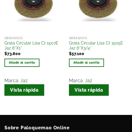
lista
lista
de
de
deseos
deseos
ABRASIVOS
ABRASIVOS
Grata Circular Lisa Ct 1507E
Grata Circular Lisa Ct 1505E
Jaz 6″X1″
Jaz 6″X3/4″
$
73.800
$
57.100
Añadir al carrito
Añadir al carrito
Marca:
Jaz
Marca:
Jaz
Vista rápida
Vista rápida
Sobre Paloquemao Online