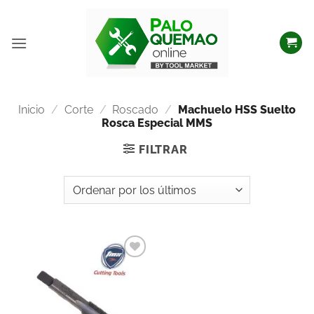
Inicio
/
Corte
/
Roscado
/
Machuelo HSS Suelto
Rosca Especial MMS
FILTRAR
Añadir
a la
lista
de