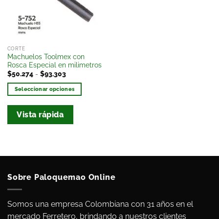
deseos
CORTE
Machuelos Toolmex con
Rosca Especial en milimetros
$
50.274
-
$
93.303
Seleccionar opciones
Vista rápida
Sobre Paloquemao Online
Somos una empresa Colombiana con 31 años en el
mercado Ferretero, brindando a nuestros clientes