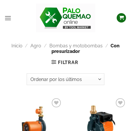
Inicio
/
Agro
/
Bombas y motobombas
/
Con
presurizador
FILTRAR
Añadir
Añadir
a la
a la
lista
lista
de
de