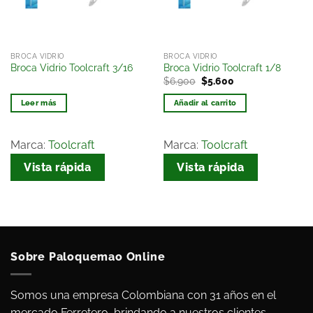
BROCA VIDRIO
BROCA VIDRIO
Broca Vidrio Toolcraft 3/16
Broca Vidrio Toolcraft 1/8
$
6.900
$
5.600
Leer más
Añadir al carrito
Marca:
Toolcraft
Marca:
Toolcraft
Vista rápida
Vista rápida
Sobre Paloquemao Online
Somos una empresa Colombiana con 31 años en el
mercado Ferretero, brindando a nuestros clientes