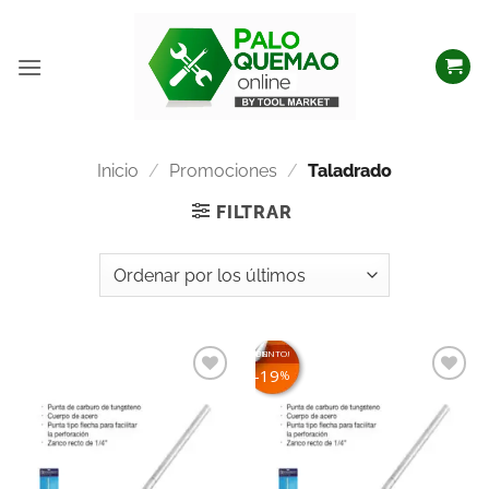
Inicio
/
Promociones
/
Taladrado
FILTRAR
¡EN DESCUENTO!
19
%
Añadir
Añadir
a la
a la
lista
lista
de
de
deseos
deseos