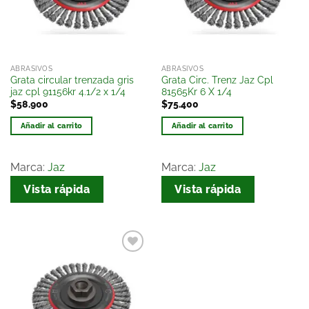
deseos
deseos
ABRASIVOS
ABRASIVOS
Grata circular trenzada gris
Grata Circ. Trenz Jaz Cpl
jaz cpl 91156kr 4.1/2 x 1/4
81565Kr 6 X 1/4
$
58.900
$
75.400
Añadir al carrito
Añadir al carrito
Marca:
Jaz
Marca:
Jaz
Vista rápida
Vista rápida
Añadir
a la
lista
de