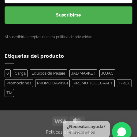
Suscribirse
Al suscribirte aceptas nuestra política de privacidad.
Etiquetas del producto
6
Carga
Equipos de Pesaje
JAD MARKET
JOJAC
Promociones
PROMO DAVINCI
PROMO TOOLCRAFT
T-REX
TM
¿Necesitas ayuda?
Políticas de Privacidad
Te asesoramos