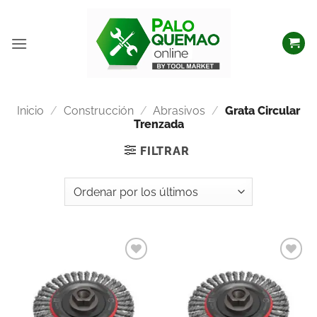
Inicio
/
Construcción
/
Abrasivos
/
Grata Circular
Trenzada
FILTRAR
Añadir
Añadir
a la
a la
lista
lista
de
de