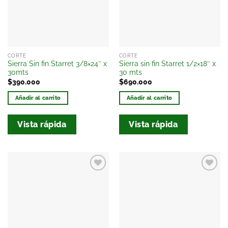
deseos
deseos
CORTE
CORTE
Sierra Sin fin Starret 3/8×24″ x
Sierra sin fin Starret 1/2×18″ x
30mts
30 mts
$
390.000
$
690.000
Añadir al carrito
Añadir al carrito
Vista rápida
Vista rápida
Añadir
Añadir
a la
a la
lista
lista
de
de
deseos
deseos