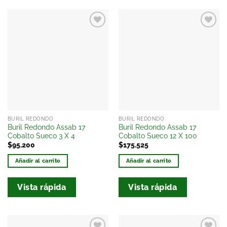
Añadir
Añadir
a la
a la
lista
lista
de
de
deseos
deseos
BURIL REDONDO
BURIL REDONDO
Buril Redondo Assab 17
Buril Redondo Assab 17
Cobalto Sueco 3 X 4
Cobalto Sueco 12 X 100
$
95.200
$
175.525
Añadir al carrito
Añadir al carrito
Vista rápida
Vista rápida