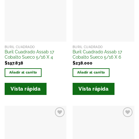
a la
a la
lista
lista
de
de
deseos
deseos
BURIL CUADRADO
BURIL CUADRADO
Buril Cuadrado Assab 17
Buril Cuadrado Assab 17
Cobalto Sueco 5/16 X 4
Cobalto Sueco 5/16 X 6
$
197.838
$
238.000
Añadir al carrito
Añadir al carrito
Vista rápida
Vista rápida
Añadir
Añadir
a la
a la
lista
lista
de
de