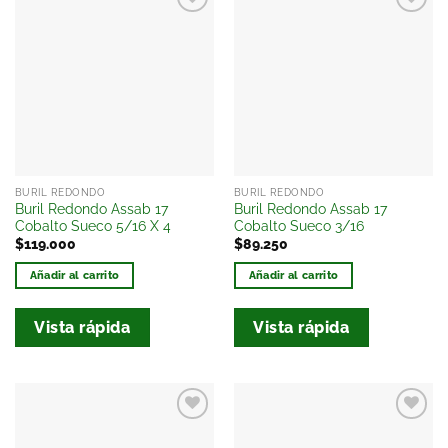
Añadir
Añadir
a la
a la
lista
lista
de
de
deseos
deseos
BURIL REDONDO
BURIL REDONDO
Buril Redondo Assab 17
Buril Redondo Assab 17
Cobalto Sueco 5/16 X 4
Cobalto Sueco 3/16
$
119.000
$
89.250
Añadir al carrito
Añadir al carrito
Vista rápida
Vista rápida
Añadir
Añadir