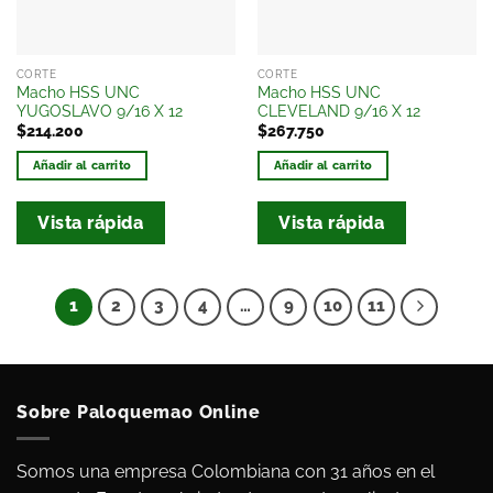
CORTE
CORTE
Macho HSS UNC
Macho HSS UNC
YUGOSLAVO 9/16 X 12
CLEVELAND 9/16 X 12
$
214.200
$
267.750
Añadir al carrito
Añadir al carrito
Vista rápida
Vista rápida
1
2
3
4
…
9
10
11
Sobre Paloquemao Online
Somos una empresa Colombiana con 31 años en el