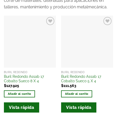
corte de materiales, diseñadas para aplicaciones en
talleres, mantenimiento y producción metalmecánica.
Añadir
Añadir
a la
a la
lista
lista
de
de
deseos
deseos
BURIL REDONDO
BURIL REDONDO
Buril Redondo Assab 17
Buril Redondo Assab 17
Cobalto Sueco 8 X 4
Cobalto Sueco 5 X 4
$
127.925
$
111.563
Añadir al carrito
Añadir al carrito
Vista rápida
Vista rápida