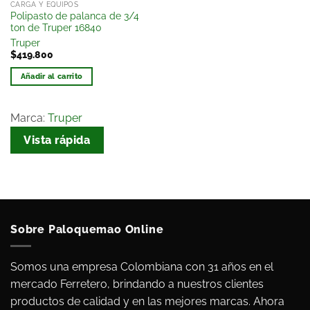
CARGA Y EQUIPOS
Polipasto de palanca de 3/4
ton de Truper 16840
Truper
$
419.800
Añadir al carrito
Marca:
Truper
Vista rápida
Sobre Paloquemao Online
Somos una empresa Colombiana con 31 años en el
mercado Ferretero, brindando a nuestros clientes
productos de calidad y en las mejores marcas. Ahora