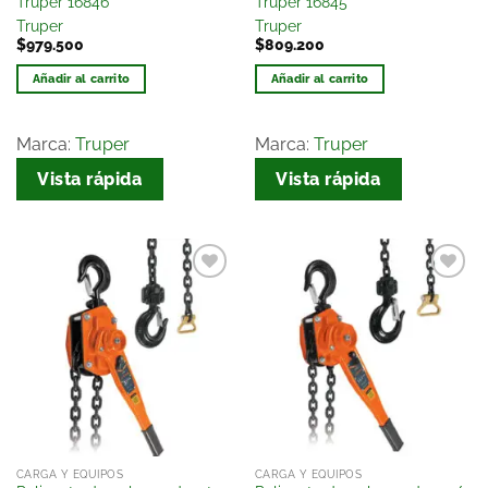
Truper 16846
Truper 16845
Truper
Truper
$
979.500
$
809.200
Añadir al carrito
Añadir al carrito
Marca:
Truper
Marca:
Truper
Vista rápida
Vista rápida
Añadir
Añadir
a la
a la
lista
lista
de
de
deseos
deseos
CARGA Y EQUIPOS
CARGA Y EQUIPOS