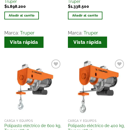
Truper
Truper
$
1.898.200
$
1.338.500
Añadir al carrito
Añadir al carrito
Marca:
Truper
Marca:
Truper
Vista rápida
Vista rápida
Añadir
Añadir
a la
a la
lista
lista
de
de
deseos
deseos
CARGA Y EQUIPOS
CARGA Y EQUIPOS
Polipasto eléctrico de 600 kg,
Polipasto eléctrico de 400 kg,