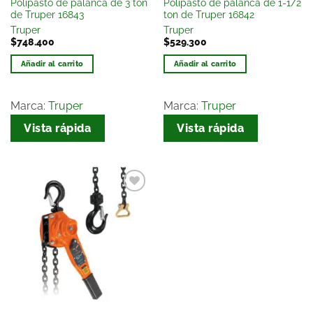
Polipasto de palanca de 3 ton
Polipasto de palanca de 1-1/2
de Truper 16843
ton de Truper 16842
Truper
Truper
$
748.400
$
529.300
Añadir al carrito
Añadir al carrito
Marca:
Truper
Marca:
Truper
Vista rápida
Vista rápida
Añadir
a la
lista
de
deseos