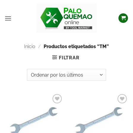
Inicio
/
Productos etiquetados “TM”
FILTRAR
Añadir
Añadir
a la
a la
lista
lista
de
de
deseos
deseos