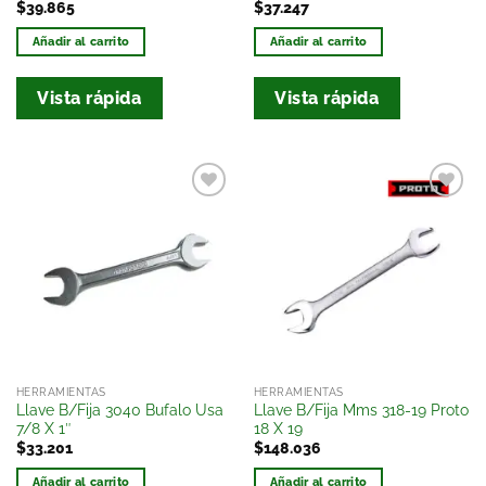
$
39.865
$
37.247
Añadir al carrito
Añadir al carrito
Vista rápida
Vista rápida
Añadir
Añadir
a la
a la
lista
lista
de
de
deseos
deseos
HERRAMIENTAS
HERRAMIENTAS
Llave B/Fija 3040 Bufalo Usa
Llave B/Fija Mms 318-19 Proto
7/8 X 1″
18 X 19
$
33.201
$
148.036
Añadir al carrito
Añadir al carrito