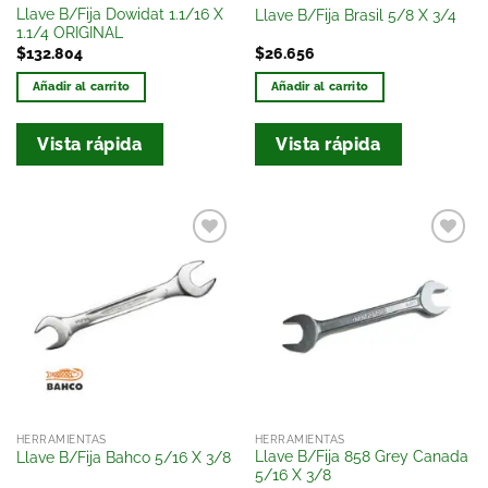
Llave B/Fija Dowidat 1.1/16 X
Llave B/Fija Brasil 5/8 X 3/4
1.1/4 ORIGINAL
$
132.804
$
26.656
Añadir al carrito
Añadir al carrito
Vista rápida
Vista rápida
Añadir
Añadir
a la
a la
lista
lista
de
de
deseos
deseos
HERRAMIENTAS
HERRAMIENTAS
Llave B/Fija 858 Grey Canada
Llave B/Fija Bahco 5/16 X 3/8
5/16 X 3/8