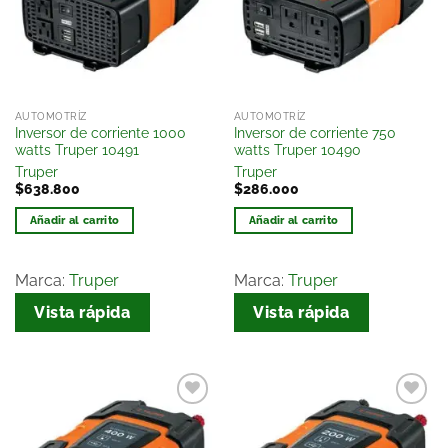
de
de
deseos
deseos
AUTOMOTRÍZ
AUTOMOTRÍZ
Inversor de corriente 1000
Inversor de corriente 750
watts Truper 10491
watts Truper 10490
Truper
Truper
$
638.800
$
286.000
Añadir al carrito
Añadir al carrito
Marca:
Truper
Marca:
Truper
Vista rápida
Vista rápida
Añadir
Añadir
a la
a la