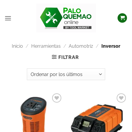
Inicio
/
Herramientas
/
Automotríz
/
Inversor
FILTRAR
Añadir
Añadir
a la
a la
lista
lista
de
de
deseos
deseos