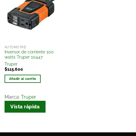
a la
lista
de
deseos
AUTOMOTRÍZ
Inversor de corriente 100
watts Truper 10447
Truper
$
115.600
Añadir al carrito
Marca:
Truper
Vista rápida