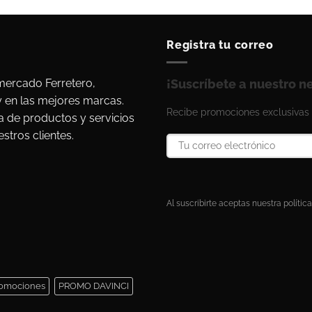
Registra tu correo
ercado Ferretero,
¡Suscríbete a nuestro n
y en las mejores marcas.
Recibe promociones exclusivas 
a de productos y servicios
stros clientes.
Al suscribirte aceptas nuestra política
omociones
PROMO DAVINCI