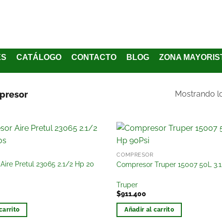
ES
CATÁLOGO
CONTACTO
BLOG
ZONA MAYORIS
resor
Mostrando lo
Añadir
COMPRESOR
a la
ire Pretul 23065 2.1/2 Hp 20
Compresor Truper 15007 50L 3.1
lista
de
Truper
deseos
$
911.400
carrito
Añadir al carrito