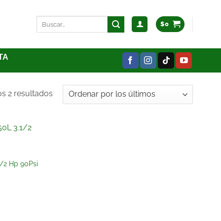
$
0
TA
s 2 resultados
Añadir
a la
/2 Hp 90Psi
lista
de
deseos