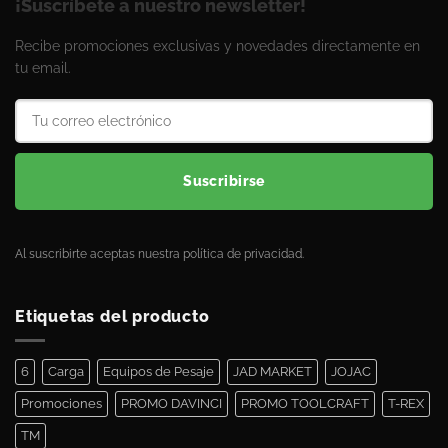
¡Suscríbete a nuestro newsletter!
Recibe promociones exclusivas y novedades directamente en
tu email.
Suscribirse
Al suscribirte aceptas nuestra política de privacidad.
Etiquetas del producto
6
Carga
Equipos de Pesaje
JAD MARKET
JOJAC
Promociones
PROMO DAVINCI
PROMO TOOLCRAFT
T-REX
TM