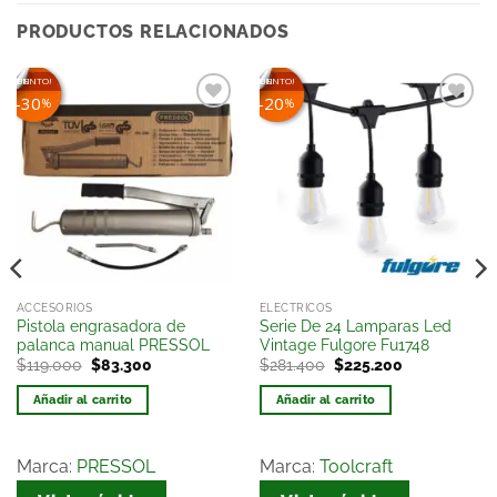
PRODUCTOS RELACIONADOS
EN DESCUENTO!
¡EN DESCUENTO!
30
20
%
%
Añadir
Añadir
a la
a la
lista
lista
de
de
deseos
deseos
ACCESORIOS
ELECTRICOS
Pistola engrasadora de
Serie De 24 Lamparas Led
palanca manual PRESSOL
Vintage Fulgore Fu1748
$
119.000
$
83.300
$
281.400
$
225.200
Añadir al carrito
Añadir al carrito
Marca:
PRESSOL
Marca:
Toolcraft