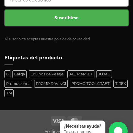
Suscribirse
Al suscribirte aceptas nuestra política de privacidad.
Etiquetas del producto
6
Carga
Equipos de Pesaje
JAD MARKET
JOJAC
Promociones
PROMO DAVINCI
PROMO TOOLCRAFT
T-REX
TM
¿Necesitas ayuda?
Políticas de Privacidad
Te asesoramos