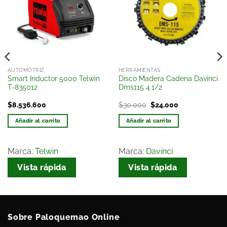
lista
lista
de
de
deseos
deseos
AUTOMOTRÍZ
HERRAMIENTAS
Smart Inductor 5000 Telwin
Disco Madera Cadena Davinci
T-835012
Dms115 4.1/2
$
8.536.600
$
30.000
$
24.000
Añadir al carrito
Añadir al carrito
Marca:
Telwin
Marca:
Davinci
Vista rápida
Vista rápida
Sobre Paloquemao Online