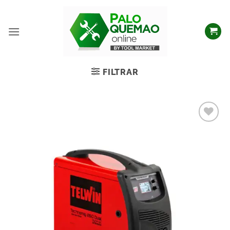
FILTRAR
Añadir
a la
lista
de
deseos