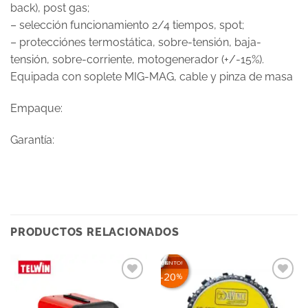
back), post gas;
– selección funcionamiento 2/4 tiempos, spot;
– protecciónes termostática, sobre-tensión, baja-
tensión, sobre-corriente, motogenerador (+/-15%).
Equipada con soplete MIG-MAG, cable y pinza de masa
Empaque:
Garantía:
PRODUCTOS RELACIONADOS
¡EN DESCUENTO!
20
%
Añadir
Añadir
a la
a la