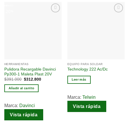
EN DESCUENTO!
20
%
Añadir
Añadir
a la
a la
lista
lista
de
de
deseos
deseos
HERRAMIENTAS
EQUIPO PARA SOLDAR
Pulidora Recargable Davinci
Technology 222 Ac/Dc
Pp300-1 Maleta Plast 20V
$
391.000
$
312.800
Leer más
Añadir al carrito
Marca:
Telwin
Marca:
Davinci
Vista rápida
Vista rápida