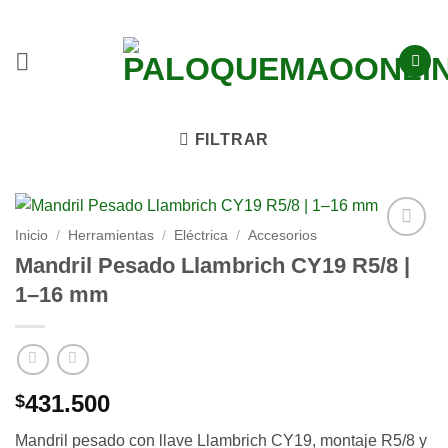
FILTRAR
Inicio
/
Herramientas
/
Eléctrica
/
Accesorios
Añadir
Mandril Pesado Llambrich CY19 R5/8 |
a la
1–16 mm
lista
de
deseos
431.500
$
Mandril pesado con llave Llambrich CY19, montaje R5/8 y