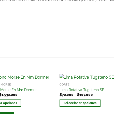
 MORSE
CORTE
Añadir
 Morse En Mm Dormer
Lima Rotativa Tugsteno SE
a la
$
1.532.200
$
72.000
-
$
107.000
lista
de
ar opciones
Seleccionar opciones
deseos