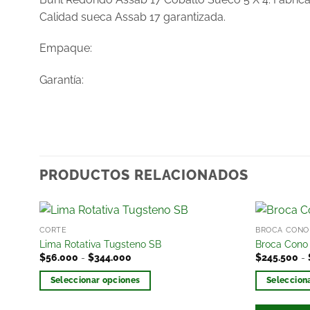
Calidad sueca Assab 17 garantizada.
Empaque:
Garantía:
PRODUCTOS RELACIONADOS
CORTE
BROCA CONO
r
Añadir
Lima Rotativa Tugsteno SB
Broca Cono
a la
$
56.000
-
$
344.000
$
245.500
-
lista
de
Seleccionar opciones
Seleccion
os
deseos