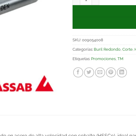
SKU:
009054008
Categorías:
Buril Redondo
,
Corte
,
Etiquetas:
Promociones
,
TM
do en acero de alta velocidad con cobalto (HSSCo), ideal pa