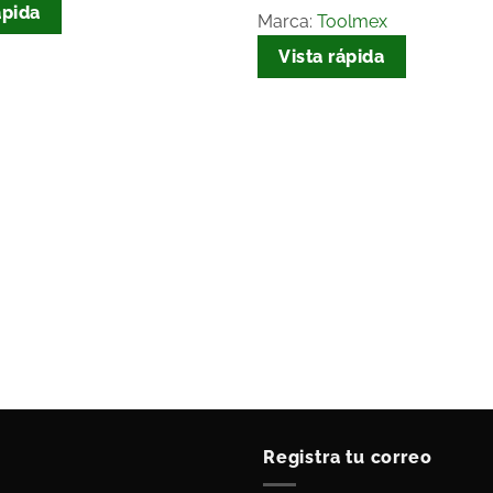
ápida
Marca:
Toolmex
Vista rápida
Registra tu correo