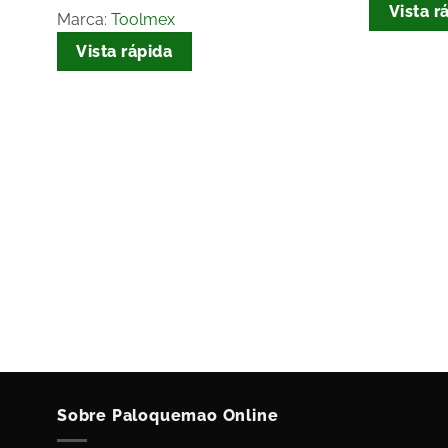
Vista r
Marca:
Toolmex
Vista rápida
2
Sobre Paloquemao Online