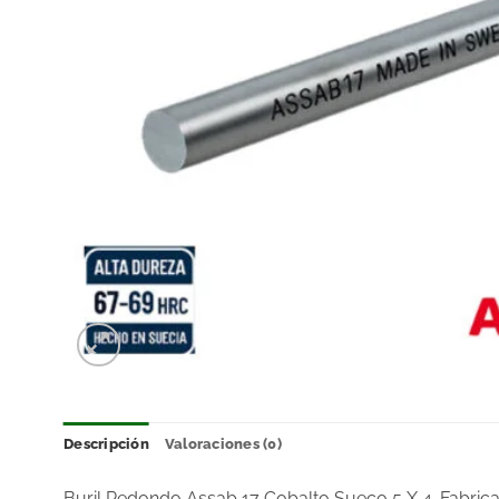
Descripción
Valoraciones (0)
Buril Redondo Assab 17 Cobalto Sueco 5 X 4. Fabrica