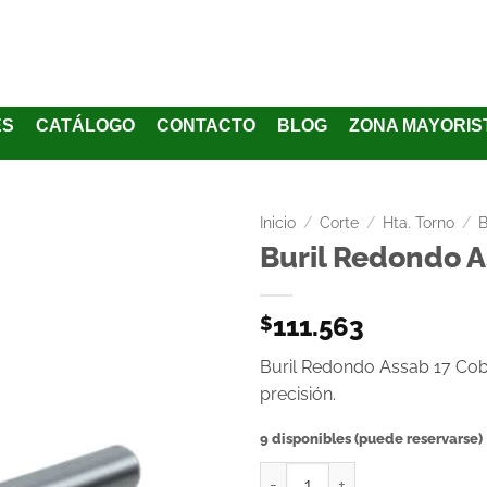
ES
CATÁLOGO
CONTACTO
BLOG
ZONA MAYORIS
Inicio
/
Corte
/
Hta. Torno
/
B
Buril Redondo A
Añadir
a la
111.563
$
lista
de
Buril Redondo Assab 17 Cob
deseos
precisión.
9 disponibles (puede reservarse)