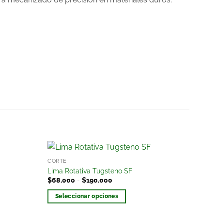
CORTE
Añadir
Añadir
Lima Rotativa Tugsteno SF
a la
a la
$
68.000
-
$
190.000
lista
lista
de
de
Seleccionar opciones
deseos
deseos