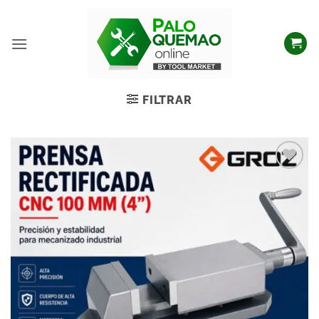
FILTRAR
Añadir
a la
lista
de
deseos