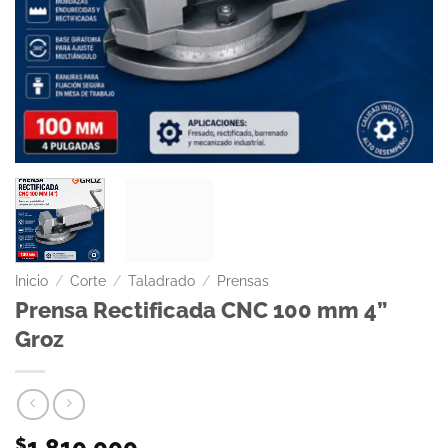
Inicio
/
Corte
/
Taladrado
/
Prensas
Prensa Rectificada CNC 100 mm 4”
Groz
1.810.000
$