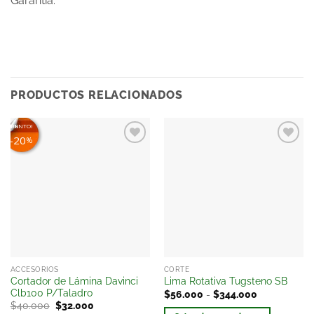
Garantía:
PRODUCTOS RELACIONADOS
EN DESCUENTO!
20
%
Añadir
Añadir
a la
a la
lista
lista
de
de
deseos
deseos
ACCESORIOS
CORTE
Cortador de Lámina Davinci
Lima Rotativa Tugsteno SB
Clb100 P/Taladro
$
56.000
-
$
344.000
$
40.000
$
32.000