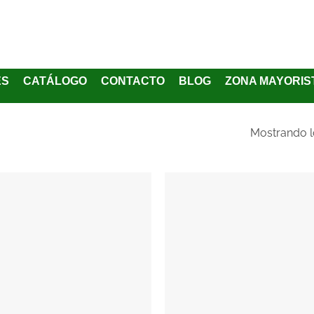
ES
CATÁLOGO
CONTACTO
BLOG
ZONA MAYORIS
Mostrando l
Añadir
a la
lista
de
deseos