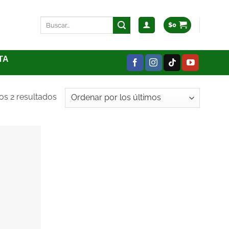
$
0
TA
os 2 resultados
Añadir
a la
lista
de
deseos