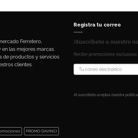
Registra tu correo
ercado Ferretero,
¡Suscríbete a nuestro n
y en las mejores marcas.
Recibe promociones exclusivas 
a de productos y servicios
stros clientes.
Al suscribirte aceptas nuestra política
omociones
PROMO DAVINCI