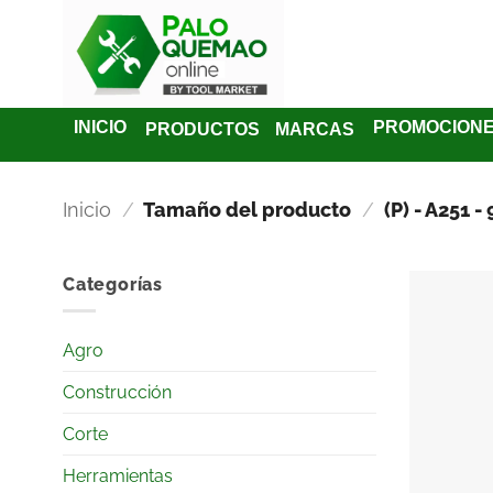
INICIO
PROMOCION
PRODUCTOS
MARCAS
Inicio
/
Tamaño del producto
/
(P) - A251 - 
Categorías
Agro
Construcción
Corte
Herramientas