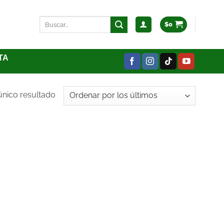
$
0
TA
único resultado