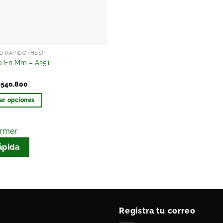
 RAPIDO (HSS)
a En Mm – A251
$
540.800
ar opciones
rmer
ápida
Registra tu correo