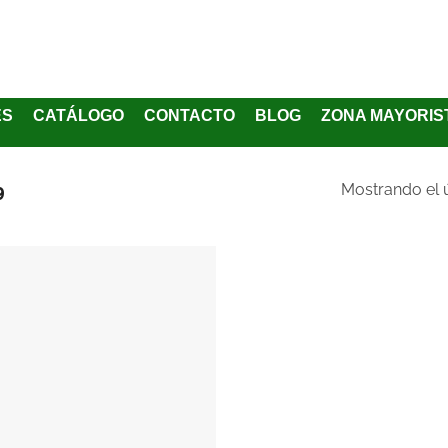
ES
CATÁLOGO
CONTACTO
BLOG
ZONA MAYORIS
9
Mostrando el 
Añadir
a la
lista
de
deseos