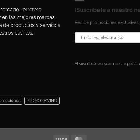
ercado Ferretero,
¡Suscríbete a nuestro n
y en las mejores marcas.
Recibe promociones exclusivas 
a de productos y servicios
stros clientes.
Al suscribirte aceptas nuestra política
omociones
PROMO DAVINCI