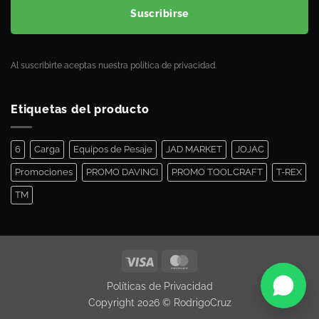
Suscribirse
Al suscribirte aceptas nuestra política de privacidad.
Etiquetas del producto
6
Carga
Equipos de Pesaje
JAD MARKET
JOJAC
Promociones
PROMO DAVINCI
PROMO TOOLCRAFT
T-REX
TM
¿Necesitas ayuda?
Políticas de Privacidad
Te asesoramos
Copyright 2026 ©
RodrigoCruz