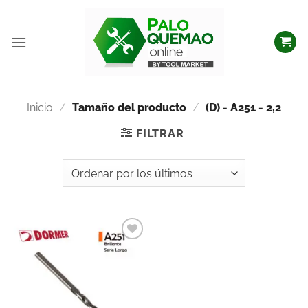
Inicio
/
Tamaño del producto
/
(D) - A251 - 2,2
FILTRAR
Añadir
a la
lista
de
deseos