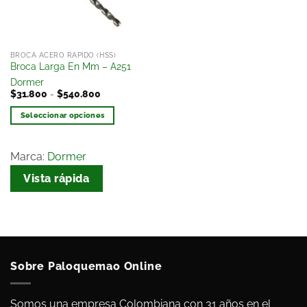
BROCA ACERO RAPIDO (HSS)
Broca Larga En Mm – A251
Dormer
$
31.800
-
$
540.800
Seleccionar opciones
Marca:
Dormer
Vista rápida
Sobre Paloquemao Online
Somos una empresa Colombiana con 31 años en el