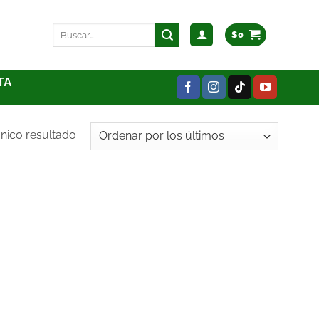
$
0
TA
nico resultado