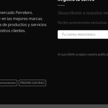
ercado Ferretero,
¡Suscríbete a nuestro n
y en las mejores marcas.
Recibe promociones exclusivas 
a de productos y servicios
stros clientes.
Al suscribirte aceptas nuestra política
omociones
PROMO DAVINCI