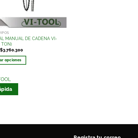
UIPOS
AL MANUAL DE CADENA VI-
0 TON)
$
3.760.300
ar opciones
TOOL
ápida
Registra tu correo