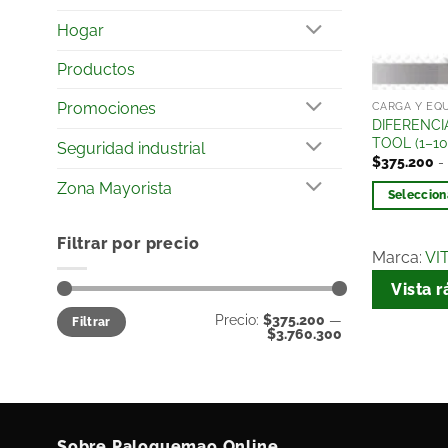
Hogar
Productos
Promociones
CARGA Y EQ
DIFERENCI
TOOL (1–1
Seguridad industrial
$
375.200
-
Zona Mayorista
Seleccion
Filtrar por precio
Marca:
VI
Vista r
Precio:
$375.200
—
Filtrar
$3.760.300
Sobre Paloquemao Online