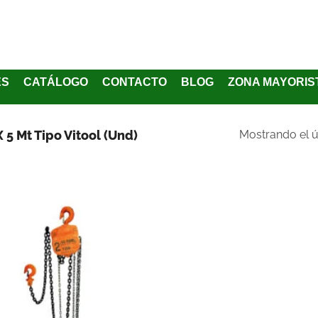
ES
CATÁLOGO
CONTACTO
BLOG
ZONA MAYORIS
 5 Mt Tipo Vitool (Und)
Mostrando el ú
Añadir
a la
lista
de
deseos