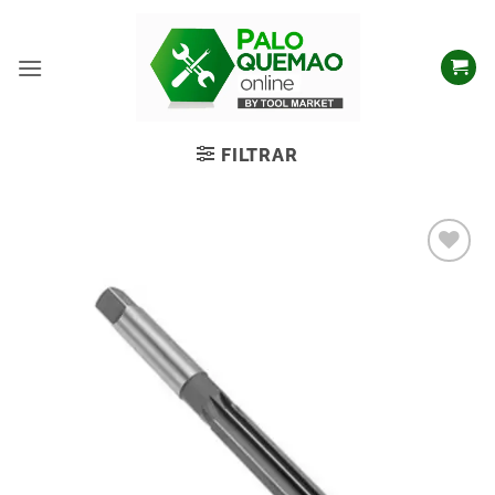
FILTRAR
Añadir
a la
lista
de
deseos