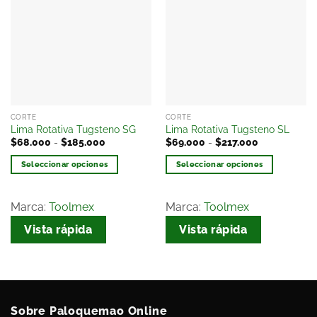
Añadir
Añadir
a la
a la
lista
lista
de
de
deseos
deseos
CORTE
CORTE
Lima Rotativa Tugsteno SG
Lima Rotativa Tugsteno SL
$
68.000
-
$
185.000
$
69.000
-
$
217.000
Seleccionar opciones
Seleccionar opciones
Marca:
Toolmex
Marca:
Toolmex
Vista rápida
Vista rápida
Sobre Paloquemao Online