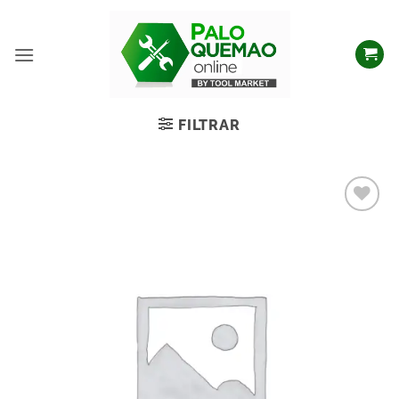
FILTRAR
Añadir
a la
lista
de
deseos