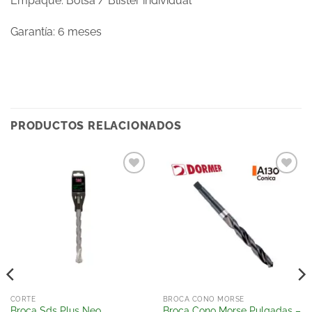
Empaque: Bolsa / Blíster individual
Garantía: 6 meses
PRODUCTOS RELACIONADOS
Añadir
Añadir
a la
a la
lista
lista
de
de
deseos
deseos
CORTE
BROCA CONO MORSE
Broca Cono Morse Pulgadas –
Broca Sds Plus Neo