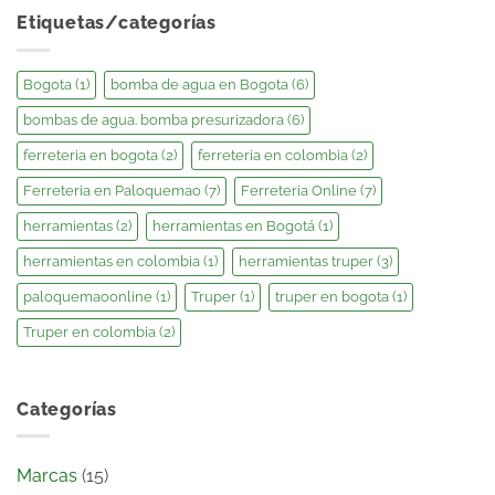
Etiquetas/categorías
Bogota
(1)
bomba de agua en Bogota
(6)
bombas de agua. bomba presurizadora
(6)
ferreteria en bogota
(2)
ferreteria en colombia
(2)
Ferreteria en Paloquemao
(7)
Ferreteria Online
(7)
herramientas
(2)
herramientas en Bogotá
(1)
herramientas en colombia
(1)
herramientas truper
(3)
paloquemaoonline
(1)
Truper
(1)
truper en bogota
(1)
Truper en colombia
(2)
Categorías
Marcas
(15)