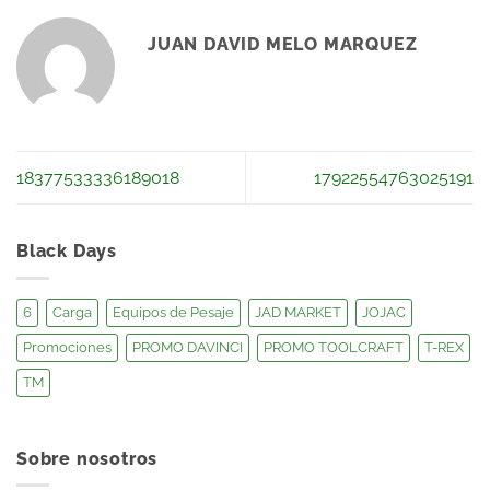
JUAN DAVID MELO MARQUEZ
18377533336189018
17922554763025191
Black Days
6
Carga
Equipos de Pesaje
JAD MARKET
JOJAC
Promociones
PROMO DAVINCI
PROMO TOOLCRAFT
T-REX
TM
Sobre nosotros