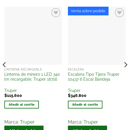
Venta sobre pedido
Añadir
Añadir
a la
a la
lista
lista
de
de
deseos
deseos
LINTERNA RECARGABLE
ESCALERA
Linterna de minero 1 LED 340
Escalera Tipo Tijera Truper
lm recargable, Truper 16716
10437 6 Escal Bandeja
Truper
Truper
$
115.600
$
346.800
Añadir al carrito
Añadir al carrito
Marca:
Truper
Marca:
Truper