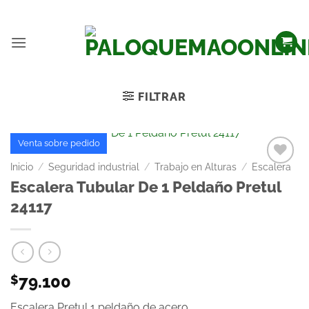
FILTRAR
Venta sobre pedido
Inicio
/
Seguridad industrial
/
Trabajo en Alturas
/
Escalera
Añadir
Escalera Tubular De 1 Peldaño Pretul
a la
24117
lista
de
deseos
79.100
$
Escalera Pretul 1 peldaño de acero.