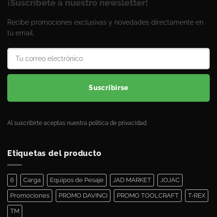
¡Suscríbete a nuestro newsletter!
Recibe promociones exclusivas y novedades directamente en
tu email.
Suscribirse
Al suscribirte aceptas nuestra política de privacidad.
Etiquetas del producto
6
Carga
Equipos de Pesaje
JAD MARKET
JOJAC
Promociones
PROMO DAVINCI
PROMO TOOLCRAFT
T-REX
TM