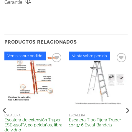
Garantía: NA
PRODUCTOS RELACIONADOS
Venta sobre pedido
Venta sobre pedido
Añadir
Añadir
a la
a la
lista
lista
de
de
deseos
deseos
ESCALERA
ESCALERA
Escalera de extensión Truper
Escalera Tipo Tijera Truper
ESE-220FV, 20 peldaños, fibra
10437 6 Escal Bandeja
de vidrio