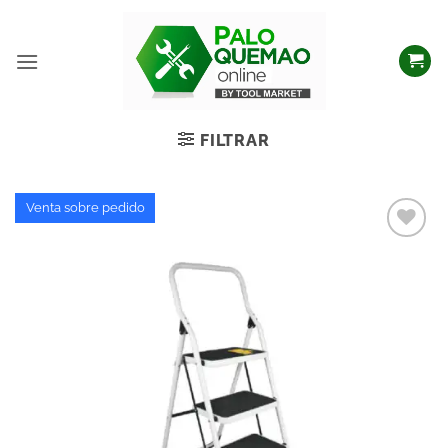
FILTRAR
Venta sobre pedido
Añadir
a la
lista
de
deseos