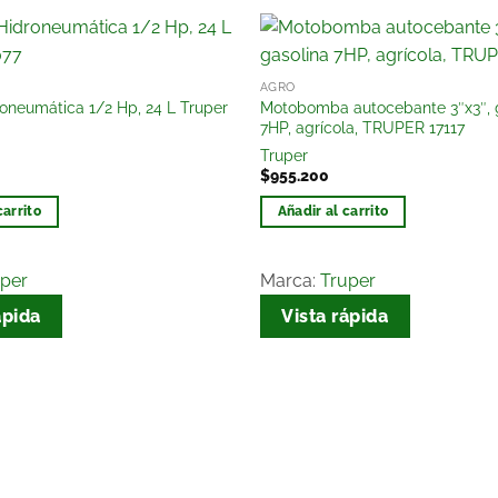
Añadir
AGRO
a la
neumática 1/2 Hp, 24 L Truper
Motobomba autocebante 3″x3″, 
lista
7HP, agrícola, TRUPER 17117
de
Truper
deseos
$
955.200
carrito
Añadir al carrito
uper
Marca:
Truper
ápida
Vista rápida