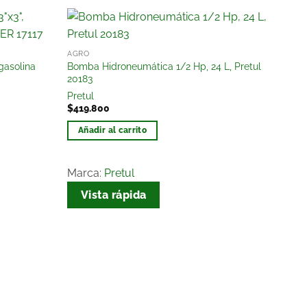
Añadir
Añadir
AGRO
a la
a la
gasolina
Bomba Hidroneumática 1/2 Hp, 24 L, Pretul
lista
lista
20183
de
de
Pretul
deseos
deseos
$
419.800
Añadir al carrito
Marca:
Pretul
Vista rápida