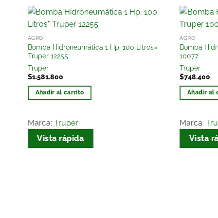
r
Añadir
AGRO
AGRO
a la
Bomba Hidroneumática 1 Hp, 100 Litros»
Bomba Hidro
lista
Truper 12255
10077
de
Truper
Truper
os
deseos
$
1.581.800
$
748.400
Añadir al carrito
Añadir al 
Marca:
Truper
Marca:
Tr
Vista rápida
Vista r