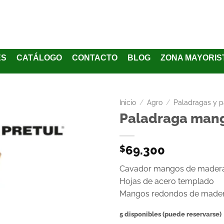
ES
CATÁLOGO
CONTACTO
BLOG
ZONA MAYORIS
Inicio
/
Agro
/
Paladragas y p
Paladraga man
Añadir
a la
69.300
$
lista
de
Cavador mangos de madera 
deseos
Hojas de acero templado
Mangos redondos de made
5 disponibles (puede reservarse)