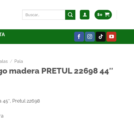
$
0
TA
alas
/
Pala
go madera PRETUL 22698 44″
45″, Pretul 22698
ra