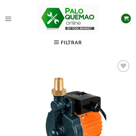
FILTRAR
Añadir
a la
lista
de
deseos