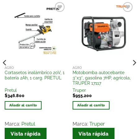
Añadir
Añadir
a la
a la
lista
lista
de
de
deseos
deseos
AGRO
AGRO
Cortasetos inalámbrico 20V, 1
Motobomba autocebante
batería 2Ah, 1 carg. PRETUL
3″x3″, gasolina 7HP, agrícola,
TRUPER 17117
Pretul
Truper
$
346.800
$
955.200
Añadir al carrito
Añadir al carrito
Marca:
Pretul
Marca:
Truper
Vista rápida
Vista rápida