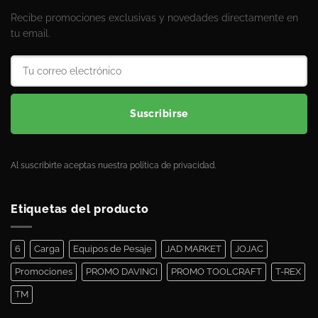
Recibe promociones exclusivas y novedades directamente en
tu email.
Suscribirse
Al suscribirte aceptas nuestra política de privacidad.
Etiquetas del producto
6
Carga
Equipos de Pesaje
JAD MARKET
JOJAC
Promociones
PROMO DAVINCI
PROMO TOOLCRAFT
T-REX
TM