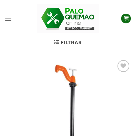
FILTRAR
Añadir
a la
lista
de
deseos