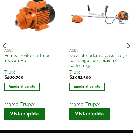
Añadir
Añadir
a la
a la
lista
lista
de
de
deseos
deseos
AGRO
AGRO
Bomba Periferica Truper
Desmalezadora a gasolina 52
10070 1 Hp
cc mango tipo «bici», 18″
corte 11032
Truper
Truper
$
480.700
$
1.052.500
Añadir al carrito
Añadir al carrito
Marca:
Truper
Marca:
Truper
Vista rápida
Vista rápida