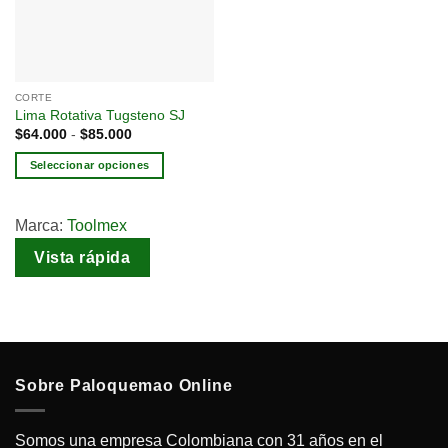
deseos
CORTE
Lima Rotativa Tugsteno SJ
$
64.000
-
$
85.000
Seleccionar opciones
Marca:
Toolmex
Vista rápida
Sobre Paloquemao Online
Somos una empresa Colombiana con 31 años en el