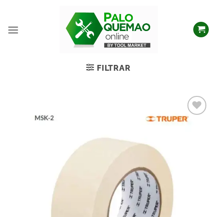
FILTRAR
Añadir
a la
lista
de
deseos