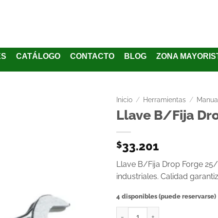
ES
CATÁLOGO
CONTACTO
BLOG
ZONA MAYORIS
Inicio
/
Herramientas
/
Manua
Llave B/Fija Dr
Añadir
a la
33.201
$
lista
de
Llave B/Fija Drop Forge 25/
deseos
industriales. Calidad garanti
4 disponibles (puede reservarse)