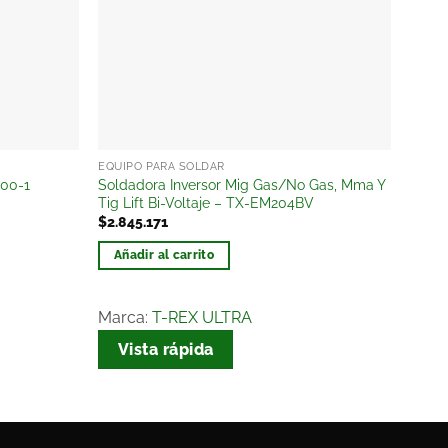
EQUIPO PARA SOLDAR
ELÉCT
300-1
Soldadora Inversor Mig Gas/No Gas, Mma Y
Talad
Tig Lift Bi-Voltaje – TX-EM204BV
$
167
$
2.845.171
Aña
Añadir al carrito
Marc
Marca:
T-REX ULTRA
Vi
Vista rápida