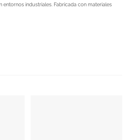
en entornos industriales. Fabricada con materiales
¡EN DESCUENTO!
20
%
Añadir
Añadir
a la
a la
lista
lista
de
de
deseos
deseos