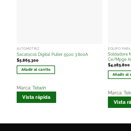
AUTOMOTRÍZ
EQUIPO PARA
Soldadora 
Sacatocos Digital Puller 5500 3.800A
Ce/Mpge Ac
$
5.865.300
$
4.285.800
Añadir al carrito
Añadir al 
Marca:
Telwin
Marca:
Tel
Vista rápida
Vista r