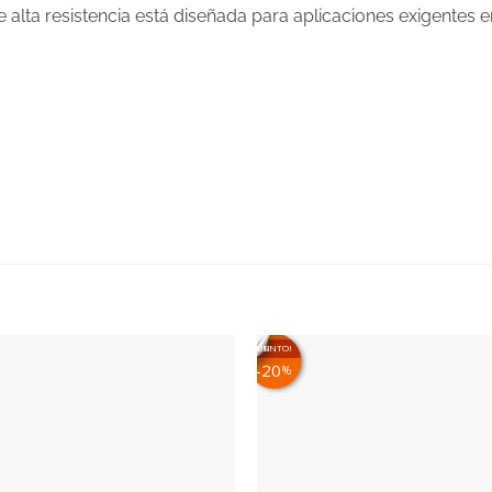
de alta resistencia está diseñada para aplicaciones exigentes 
¡EN DESCUENTO!
20
%
Añadir
a la
lista
de
deseos