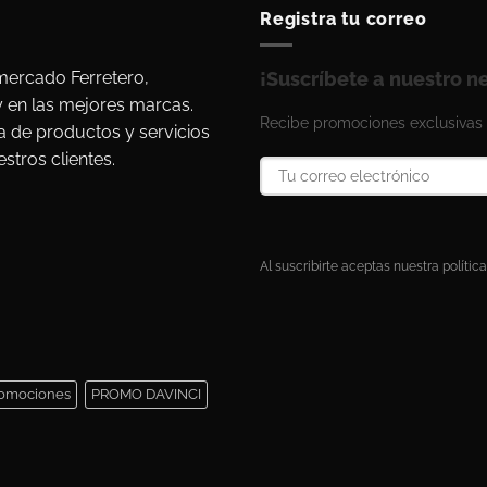
Registra tu correo
ercado Ferretero,
¡Suscríbete a nuestro n
y en las mejores marcas.
Recibe promociones exclusivas 
a de productos y servicios
stros clientes.
Al suscribirte aceptas nuestra política
omociones
PROMO DAVINCI