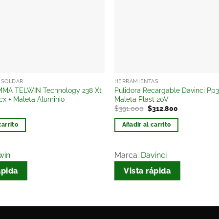
 SOLDAR
HERRAMIENTAS
MMA TELWIN Technology 238 Xt
Pulidora Recargable Davinci Pp
x + Maleta Aluminio
Maleta Plast 20V
$
391.000
$
312.800
carrito
Añadir al carrito
win
Marca:
Davinci
ápida
Vista rápida