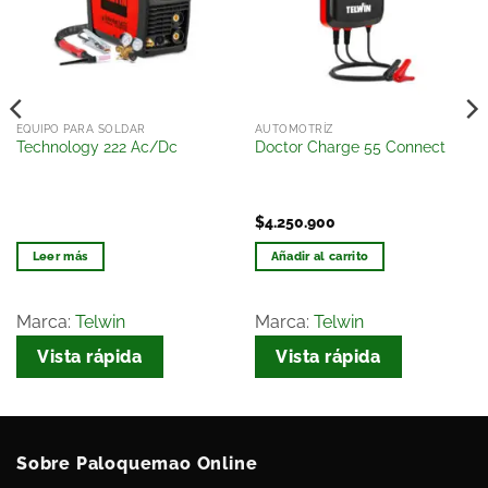
de
de
deseos
deseos
EQUIPO PARA SOLDAR
AUTOMOTRÍZ
Technology 222 Ac/Dc
Doctor Charge 55 Connect
$
4.250.900
Leer más
Añadir al carrito
Marca:
Telwin
Marca:
Telwin
Vista rápida
Vista rápida
Sobre Paloquemao Online