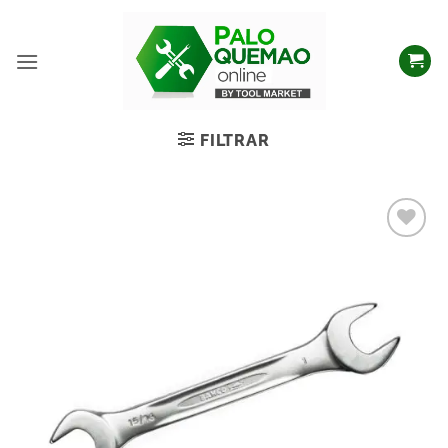
FILTRAR
Añadir
a la
lista
de
deseos