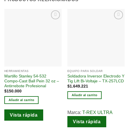
Añadir
Añadir
a la
a la
lista
lista
de
de
deseos
deseos
HERRAMIENTAS
EQUIPO PARA SOLDAR
Martillo Stanley 54-532
Soldadora Inversor Electrodo Y
Compo-Cast Ball Pein 32 oz –
Tig Lift Bi-Voltaje – TX-257LCD
Antirrebote Profesional
$
1.649.221
$
150.000
Añadir al carrito
Añadir al carrito
Marca:
T-REX ULTRA
Vista rápida
Vista rápida