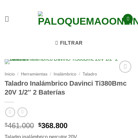
FILTRAR
EN DESCUENTO!
20
%
Inicio
/
Herramientas
/
Inalámbrico
/
Taladro
Añadir
Taladro Inalámbrico Davinci Ti380Bmc
a la
20V 1/2″ 2 Baterías
lista
de
deseos
461.000
368.800
$
$
Taladro inalámbrico percutor 20V