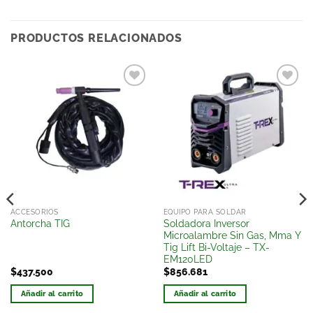
PRODUCTOS RELACIONADOS
Añadir
Añadir
a la
a la
lista
lista
de
de
deseos
deseos
ACCESORIOS
EQUIPO PARA SOLDAR
Soldadora Inversor
Antorcha TIG
Microalambre Sin Gas, Mma Y
Tig Lift Bi-Voltaje – TX-
EM120LED
$
437.500
$
856.681
Añadir al carrito
Añadir al carrito