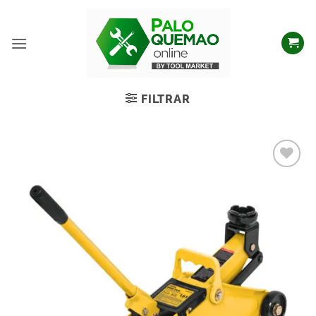
FILTRAR
Añadir
a la
lista
de
deseos