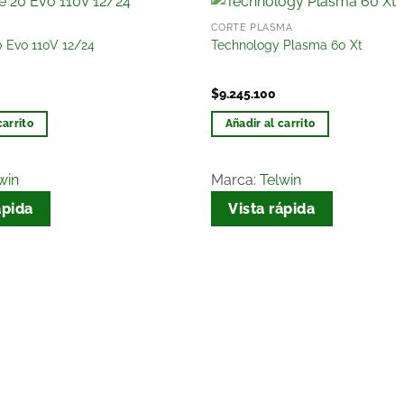
CORTE PLASMA
Añadir
 Evo 110V 12/24
Technology Plasma 60 Xt
a la
lista
de
$
9.245.100
deseos
carrito
Añadir al carrito
win
Marca:
Telwin
ápida
Vista rápida