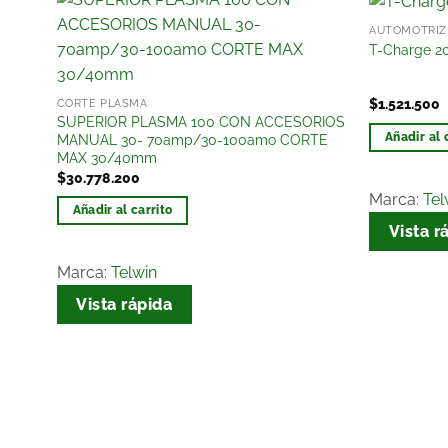
AUTOMOTRÍZ
r
Añadir
T-Charge 20
a la
lista
de
$
1.521.500
CORTE PLASMA
os
deseos
SUPERIOR PLASMA 100 CON ACCESORIOS
Añadir al 
MANUAL 30- 70amp/30-100amo CORTE
MAX 30/40mm
$
30.778.200
Marca:
Tel
Añadir al carrito
Vista r
Marca:
Telwin
Vista rápida