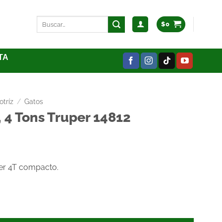
$
0
TA
tríz
/
Gatos
, 4 Tons Truper 14812
per 4T compacto.