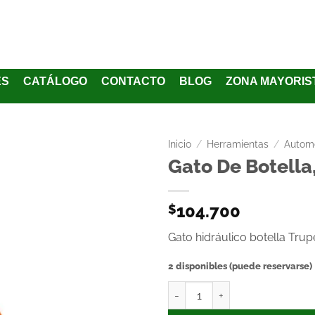
ES
CATÁLOGO
CONTACTO
BLOG
ZONA MAYORIS
Inicio
/
Herramientas
/
Automo
Gato De Botella
Añadir
a la
104.700
$
lista
de
Gato hidráulico botella Tru
deseos
2 disponibles (puede reservarse)