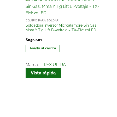
Añadir
Añadir
a la
a la
EQUIPO PARA SOLDAR
lista
lista
Soldadora Inversor Microalambre Sin Gas,
de
de
Mma Y Tig Lift Bi-Voltaje – TX-EM120LED
deseos
deseos
$
856.681
Añadir al carrito
Marca:
T-REX ULTRA
Vista rápida