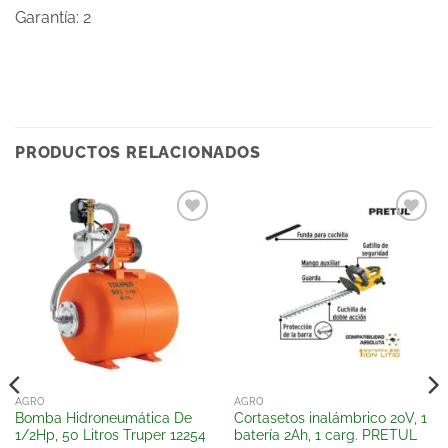
Garantía: 2
PRODUCTOS RELACIONADOS
Añadir
Añadir
a la
a la
lista
lista
de
de
deseos
deseos
AGRO
AGRO
Bomba Hidroneumática De
Cortasetos inalámbrico 20V, 1
1/2Hp, 50 Litros Truper 12254
batería 2Ah, 1 carg. PRETUL