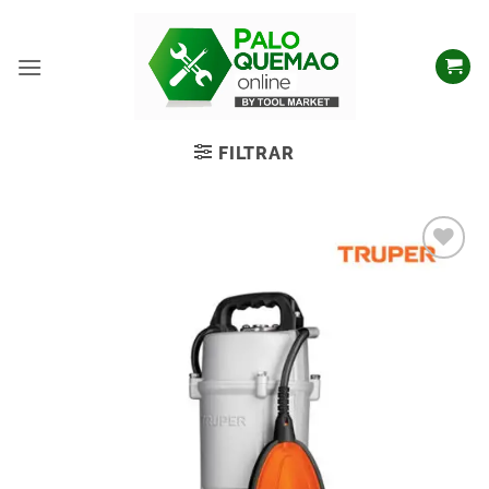
FILTRAR
Añadir
a la
lista
de
deseos