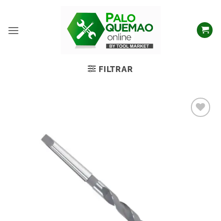
FILTRAR
Añadir
a la
lista
de
deseos