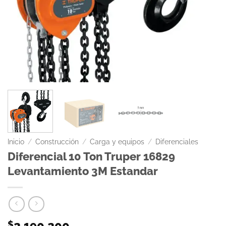
Inicio
/
Construcción
/
Carga y equipos
/
Diferenciales
Diferencial 10 Ton Truper 16829
Levantamiento 3M Estandar
2.190.200
$