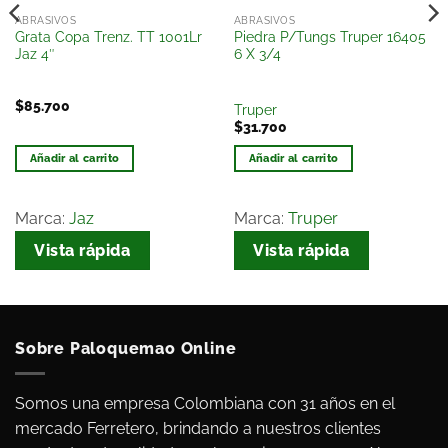
ABRASIVOS
ABRASIVOS
Grata Copa Trenz. TT 1001Lr
Piedra P/Tungs Truper 16405
Jaz 4″
6 X 3/4
$
85.700
Truper
$
31.700
Añadir al carrito
Añadir al carrito
Marca:
Jaz
Marca:
Truper
Vista rápida
Vista rápida
Sobre Paloquemao Online
Somos una empresa Colombiana con 31 años en el
mercado Ferretero, brindando a nuestros clientes