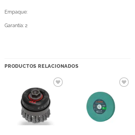
Empaque:
Garantía: 2
PRODUCTOS RELACIONADOS
Añadir
Añadir
a la
a la
lista
lista
de
de
deseos
deseos