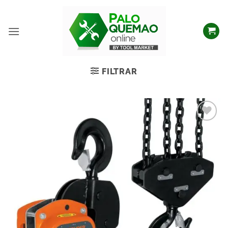
FILTRAR
Añadir
a la
lista
de
deseos