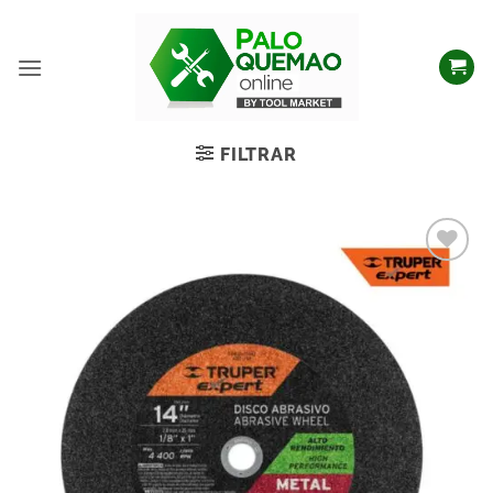
FILTRAR
Añadir
a la
lista
de
deseos