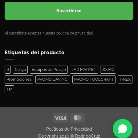
Suscribirse
Al suscribirte aceptas nuestra política de privacidad.
Etiquetas del producto
6
Carga
Equipos de Pesaje
JAD MARKET
JOJAC
Promociones
PROMO DAVINCI
PROMO TOOLCRAFT
T-REX
TM
¿Necesitas ayuda?
Políticas de Privacidad
Te asesoramos
Copyright 2026 ©
RodrigoCruz