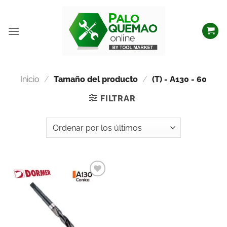
Inicio
/
Tamaño del producto
/
(T) - A130 - 60
FILTRAR
Añadir
a la
lista
de
deseos