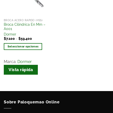
BROCA ACERO RAPIDO (HSS)
Broca Cilindrica En Mm –
A001
Dormer
$
7.100
-
$
59.400
Seleccionar opciones
Marca:
Dormer
Vista rápida
Sobre Paloquemao Online