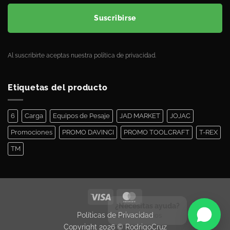
Suscribirse
Al suscribirte aceptas nuestra política de privacidad.
Etiquetas del producto
6
Carga
Equipos de Pesaje
JAD MARKET
JOJAC
Promociones
PROMO DAVINCI
PROMO TOOLCRAFT
T-REX
TM
¿Necesitas ayuda?
Políticas de Privacidad
Te asesoramos
Copyright 2026 ©
RodrigoCruz