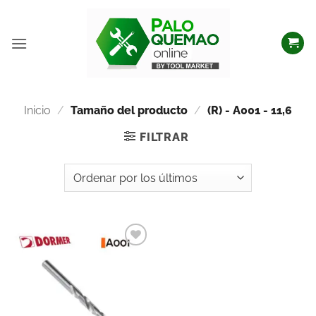
Inicio
/
Tamaño del producto
/
(R) - A001 - 11,6
FILTRAR
Añadir
a la
lista
de
deseos