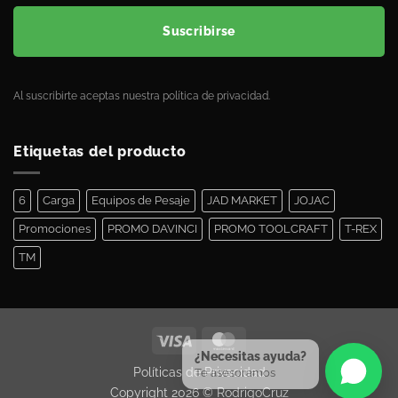
Suscribirse
Al suscribirte aceptas nuestra política de privacidad.
Etiquetas del producto
6
Carga
Equipos de Pesaje
JAD MARKET
JOJAC
Promociones
PROMO DAVINCI
PROMO TOOLCRAFT
T-REX
TM
¿Necesitas ayuda?
Políticas de Privacidad
Te asesoramos
Copyright 2026 ©
RodrigoCruz