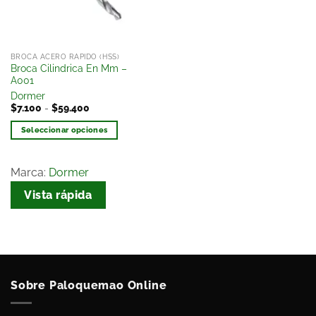
BROCA ACERO RAPIDO (HSS)
Broca Cilindrica En Mm –
A001
Dormer
$
7.100
-
$
59.400
Seleccionar opciones
Marca:
Dormer
Vista rápida
Sobre Paloquemao Online