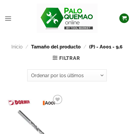
Inicio
/
Tamaño del producto
/
(P) - A001 - 9,6
FILTRAR
Añadir
a la
lista
de
deseos