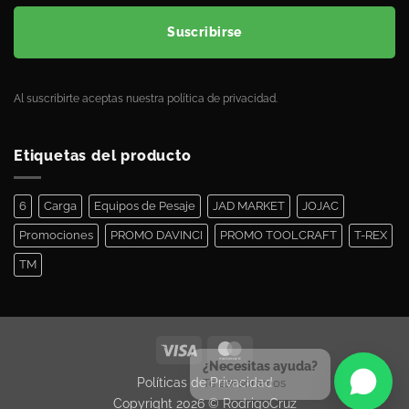
Suscribirse
Al suscribirte aceptas nuestra política de privacidad.
Etiquetas del producto
6
Carga
Equipos de Pesaje
JAD MARKET
JOJAC
Promociones
PROMO DAVINCI
PROMO TOOLCRAFT
T-REX
TM
¿Necesitas ayuda?
Políticas de Privacidad
Te asesoramos
Copyright 2026 ©
RodrigoCruz