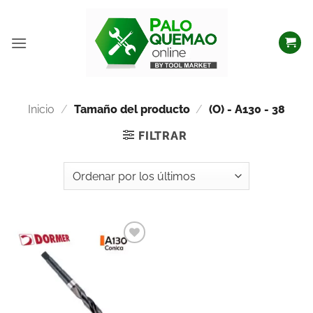
Inicio
/
Tamaño del producto
/
(O) - A130 - 38
FILTRAR
Añadir
a la
lista
de
deseos