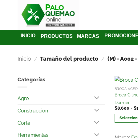
INICIO
PROMOCION
PRODUCTOS
MARCAS
Inicio
/
Tamaño del producto
/
(M) - A002 
Categorías
BROCA ACERO
Broca Cilin
Agro
Dormer
$
8.600
-
$
Construcción
Seleccion
Corte
Herramientas
Marca:
Do