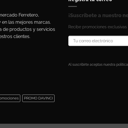
ercado Ferretero,
¡Suscríbete a nuestro n
y en las mejores marcas.
Recibe promociones exclusivas 
a de productos y servicios
stros clientes.
Al suscribirte aceptas nuestra política
omociones
PROMO DAVINCI