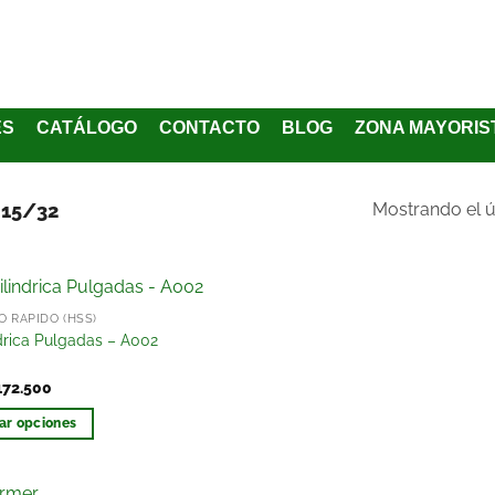
ES
CATÁLOGO
CONTACTO
BLOG
ZONA MAYORIS
- 15/32
Mostrando el ú
 RAPIDO (HSS)
Añadir
drica Pulgadas – A002
a la
lista
172.500
de
deseos
ar opciones
rmer