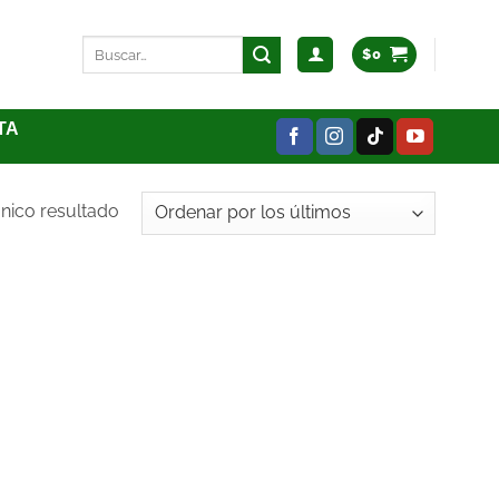
$
0
TA
nico resultado