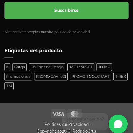
Suscribirse
Al suscribirte aceptas nuestra política de privacidad.
Etiquetas del producto
6
Carga
Equipos de Pesaje
JAD MARKET
JOJAC
Promociones
PROMO DAVINCI
PROMO TOOLCRAFT
T-REX
TM
¿Necesitas ayuda?
Políticas de Privacidad
Te asesoramos
Copyright 2026 ©
RodrigoCruz