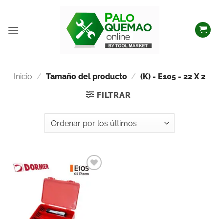
Inicio
/
Tamaño del producto
/
(K) - E105 - 22 X 2
FILTRAR
Añadir
a la
lista
de
deseos